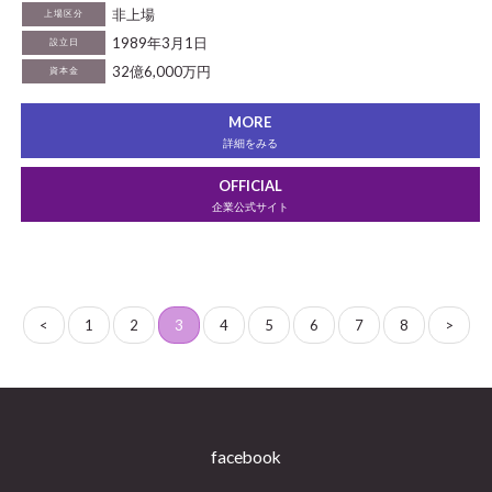
非上場
上場区分
1989年3月1日
設立日
32億6,000万円
資本金
MORE
詳細をみる
OFFICIAL
企業公式サイト
<
1
2
3
4
5
6
7
8
>
facebook