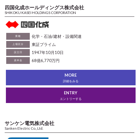
四国化成ホールディングス株式会社
SHIKOKU KASEI HOLDINGS CORPORATION
化学・石油/建材・設備関連
業種
東証プライム
上場区分
1947年10月10日
設立日
68億6,770万円
資本金
MORE
詳細をみる
ENTRY
エントリーする
サンケン電気株式会社
Sanken Electric Co., Ltd.