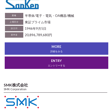
半導体/電子・電気・OA機器/機械
業種
東証プライム市場
上場区分
1946年9月5日
設立日
20,896,789,680円
資本金
MORE
詳細をみる
ENTRY
エントリーする
SMK株式会社
SMK Corporation