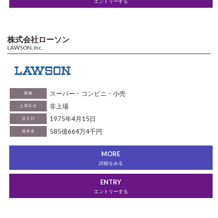
エントリーする
株式会社ローソン
LAWSON, Inc.
スーパー・コンビニ・小売
業種
非上場
上場区分
1975年4月15日
設立日
585億664万4千円
資本金
MORE
詳細をみる
ENTRY
エントリーする