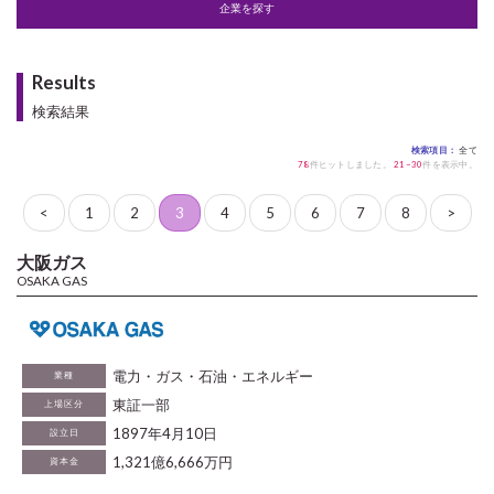
企業を探す
Results
検索結果
検索項目：
全て
78
件ヒットしました。
21~30
件を表示中。
<
1
2
3
4
5
6
7
8
>
大阪ガス
OSAKA GAS
電力・ガス・石油・エネルギー
業種
東証一部
上場区分
1897年4月10日
設立日
1,321億6,666万円
資本金