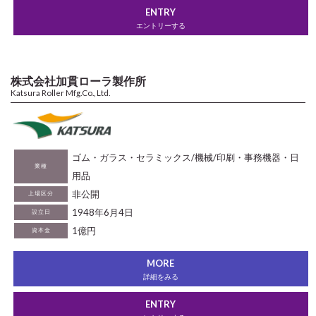
ENTRY
エントリーする
株式会社加貫ローラ製作所
Katsura Roller Mfg.Co., Ltd.
ゴム・ガラス・セラミックス/機械/印刷・事務機器・日
業種
用品
非公開
上場区分
1948年6月4日
設立日
1億円
資本金
MORE
詳細をみる
ENTRY