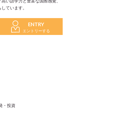
？高い語学力と豊富な国際感覚、
ちしています。
ENTRY
エントリーする
発・投資