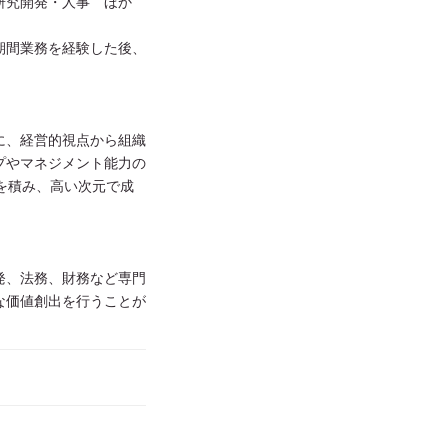
研究開発・人事 ほか
期間業務を経験した後、
に、経営的視点から組織
プやマネジメント能力の
を積み、高い次元で成
発、法務、財務など専門
な価値創出を行うことが