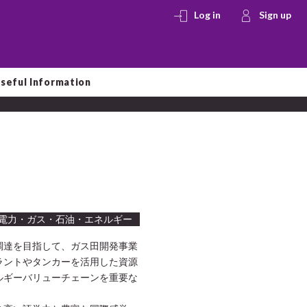
Log in
Sign up
seful Information
電力・ガス・石油・エネルギー
源調達を目指して、ガス田開発事業
ラントやタンカーを活用した資源
ルギーバリューチェーンを重要な
。