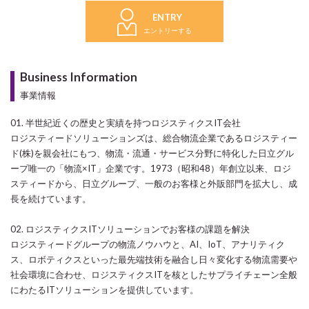
ENTRY
エントリーする
Business Information
事業情報
01. 半世紀近くの歴史と実績を持つロジスティクスIT会社
ロジスティードソリューションズは、総合物流企業であるロジスティー
ド(株)を親会社にもつ、物流・流通・サービス分野に特化した日立グル
ープ唯一の「物流×IT」企業です。1973（昭和48）年創立以来、ロジ
スティードから、日立グループ、一般のお客様と外販部門を拡大し、成
長を続けています。
02. ロジスティクスITソリューションでお客様の課題を解決
ロジスティードグループの物流ノウハウと、AI、IoT、アナリティク
ス、ロボティクスといった最先端技術を融合し日々変化する物流需要や
社会環境に合わせ、ロジスティクスITを核としたサプライチェーン全般
にわたるITソリューションを提供しています。