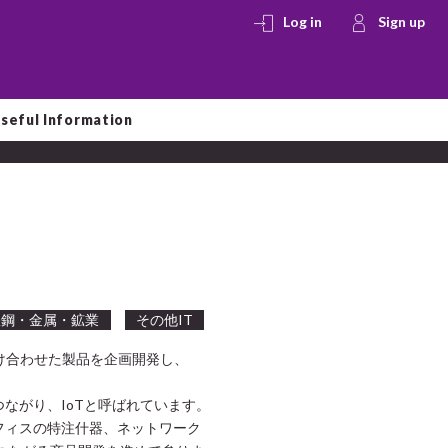
Log in
Sign up
seful Information
鉄鋼・金属・鉱業
その他IT
掛け合わせた製品を企画開発し、
ながり、IoTと呼ばれています。
フィスの特注什器、ネットワーク