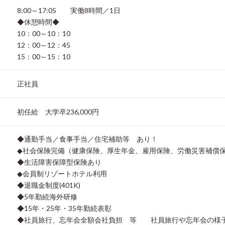
8:00～17:05 実働8時間／1日
◆休憩時間◆
10：00～10：10
12：00～12：45
15：00～15：10
正社員
初任給 大学卒236,000円
◆通勤手当／食事手当／住宅補助等 あり！
◆社会保険完備（健康保険、厚生年金、雇用保険、労働災害補償
◆生活障害保障型保険あり
◆会員制リゾートホテル利用
◆退職金制度(401K)
◆5年勤続海外研修
◆15年・25年・35年勤続表彰
◆社員旅行、忘年会全額会社負担 等 社員旅行や忘年会の様