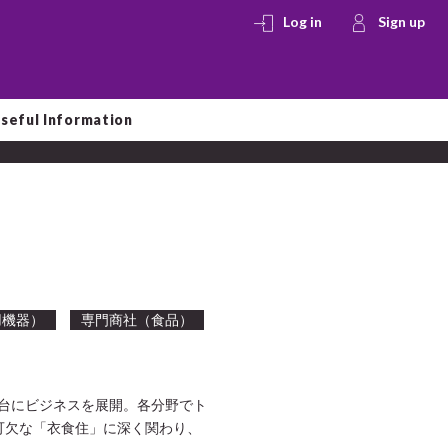
Log in
Sign up
seful Information
用機器）
専門商社（食品）
舞台にビジネスを展開。各分野でト
可欠な「衣食住」に深く関わり、