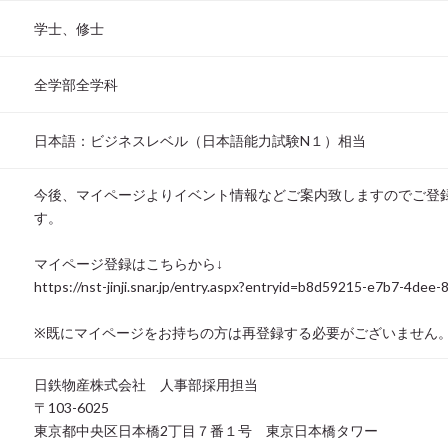
学士、修士
全学部全学科
日本語：ビジネスレベル（日本語能力試験N１）相当
今後、マイページよりイベント情報などご案内致しますのでご登
す。
マイページ登録はこちらから↓
https://nst-jinji.snar.jp/entry.aspx?entryid=b8d59215-e7b7-4de
※既にマイページをお持ちの方は再登録する必要がございません
日鉄物産株式会社 人事部採用担当
〒103-6025
東京都中央区日本橋2丁目７番１号 東京日本橋タワー