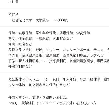
正社員
初任給
・総合職（大学・大学院卒）300,000円
保険：健康保険、厚生年金保険、雇用保険、労災保険
制度：住宅融資、一般融資、財形貯蓄など
施設：社宅など
各種クラブ活動：野球、サッカー、バスケットボール、テニス、
その他：定期健康診断、健康相談、会員制福利厚生クラブなど
研修：新入社員研修、OJT指導員制度、各種階層別研修、専門実
外留学制度など
完全週休２日制（土・日）、祝日、年末年始、年次有給休暇、慶
ッシュ休暇、創立記念日に係る休日など
外国人留学生、文理・国籍問いません。
※但し、就業経験（インターンシップ以外）を持たない方