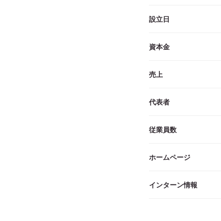
設立日
資本金
売上
代表者
従業員数
ホームページ
インターン情報