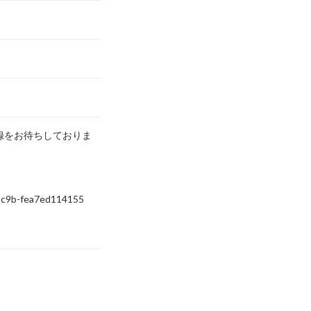
録をお待ちしておりま
e-8c9b-fea7ed114155
。