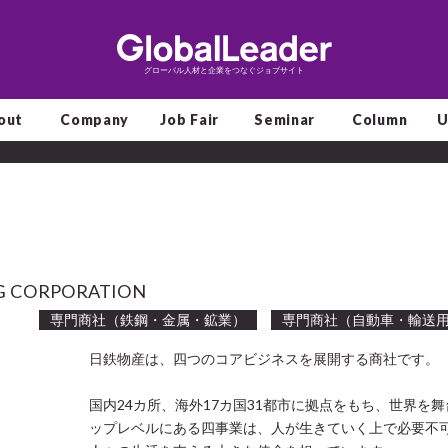
グローバル人材と企業をつなぐジョブサイト
out
Company
Job Fair
Seminar
Column
U
NG CORPORATION
専門商社（鉄鋼・金属・鉱業）
専門商社（自動車・輸送
日鉄物産は、四つのコアビジネスを展開する商社です。
国内24カ所、海外17カ国31都市に拠点をもち、世界を
ップレベルにある四事業は、人が生きていく上で必要不